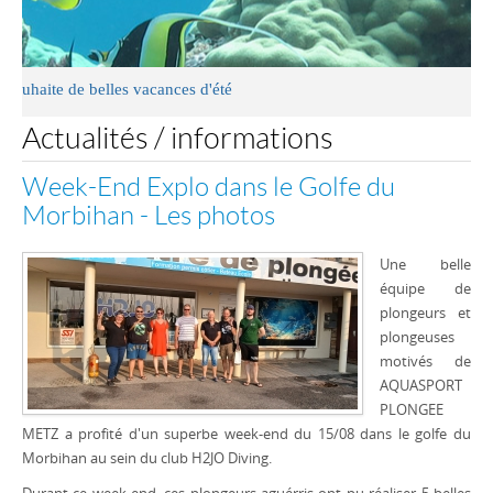
e belles vacances d'été
Actualités / informations
Week-End Explo dans le Golfe du
Morbihan - Les photos
Une belle
équipe de
plongeurs et
plongeuses
motivés de
AQUASPORT
PLONGEE
METZ a profité d'un superbe week-end du 15/08 dans le golfe du
Morbihan au sein du club H2JO Diving.