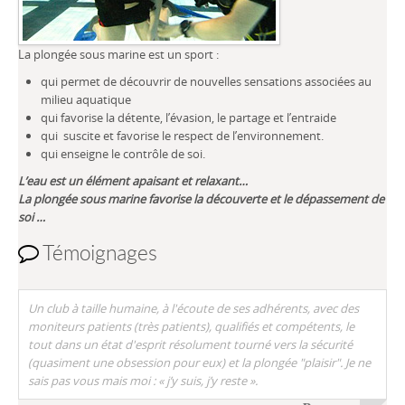
La plongée sous marine est un sport :
qui permet de découvrir de nouvelles sensations associées au
milieu aquatique
qui favorise la détente, l’évasion, le partage et l’entraide
qui suscite et favorise le respect de l’environnement.
qui enseigne le contrôle de soi.
L’eau est un élément apaisant et relaxant…
La plongée sous marine favorise la découverte et le dépassement de
soi …
Témoignages
Un club à taille humaine, à l'écoute de ses adhérents, avec des
moniteurs patients (très patients), qualifiés et compétents, le
tout dans un état d'esprit résolument tourné vers la sécurité
(quasiment une obsession pour eux) et la plongée "plaisir". Je ne
sais pas vous mais moi : « j’y suis, j’y reste ».