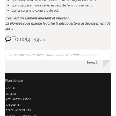
qui favorise la détente, l’évasion, le partage et l’entraide
qui suscite et favorise le respect de l’environnement.
qui enseigne le contrôle de soi.
L’eau est un élément apaisant et relaxant…
La plongée sous marine favorise la découverte et le dépassement de
soi …
Témoignages
Votre club est très bien, vous avez de très bons moniteurs.
Frank
Plan de site
ACCUEIL
LE CLUB
ACTUALITÉS / INFOS
CALENDRIER
TÉLÉCHARGEMENTS
CONTACT / LIENS UTILES