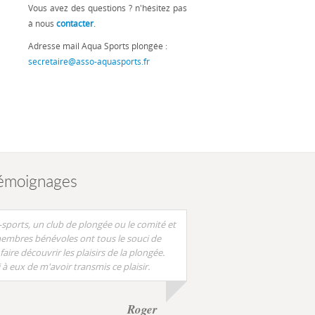
Vous avez des questions ? n'hésitez pas
à nous
contacter
.
Adresse mail Aqua Sports plongée :
secretaire@asso-aquasports.fr
émoignages
sports, un club de plongée ou le comité et
embres bénévoles ont tous le souci de
faire découvrir les plaisirs de la plongée.
 à eux de m'avoir transmis ce plaisir.
Roger